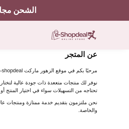
الشحن مجاني
عن المتجر
مرحبًا بكم في موقع الزهور ماركت E-shopdeal هذا المتجر بوابتك الجديدة للتسوق إلكترونيا بشكل سهل وبسيط.
نوفر لك منتجات متععدة ذات جودة عالية لتختار
تحتاجه من التسهيلات سواء في اختيار المنتج أو
نحن ملتزمون بتقديم خدمة ممتازة ومنتجات عال
والخاصة.